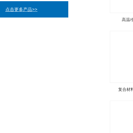
介电常数介质损耗测定...
点击更多产品>>
高温
滑动摩擦磨损试验机
复合材