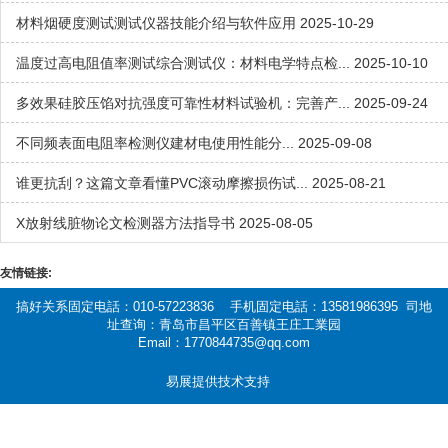
材料烟硬度测试测试仪器技能介绍与软件应用 2025-10-29
温度过高电阻值率测试综合测试仪：材料电学特点检... 2025-10-10
多效果硅胶压馅对抗强度可靠性材料试验机：完善产... 2025-09-24
不同频表面电阻率检测仪建材电使用性能分... 2025-09-08
谁更抗刮？这篇文章看懂PVC滚动摩擦损伤试... 2025-08-21
X放射线脏物论文检测器方法指导书 2025-08-05
友情链接:
搞好关系固定电話：010-57223836 手机固定电話：13581986395 司地
址查询：青岛市昌平区百善镇王庄工業园
Email：1770844735@qq.com
易展提供技术支持