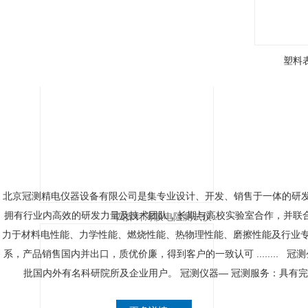
海绵透气性测试机
塑料
北京冠测精电仪器设备有限公司是集专业设计、开发、销售于一体的研发
拥有行业内高效的研发力量及技术团队，长期与高校实验室合作，并联
四探针薄膜电阻测试仪...
力于材料电性能、力学性能、燃烧性能、热物理性能、磨擦性能及行业专
系，产品销售国内并出口，质优价廉，得到客户的一致认可 .......
批国内外有名科研院所及企业用户。 冠测仪器— 冠测服务：具有